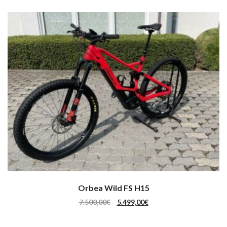
Orbea Wild FS H15
Ursprünglicher Preis War: 7.500,
Aktueller Preis Ist: 5.49
7.500,00
€
5.499,00
€